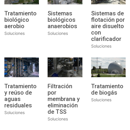
Tratamiento
Sistemas
Sistemas de
biológico
biológicos
flotación por
aerobio
anaerobios
aire disuelto
con
Soluciones
Soluciones
clarificador
Soluciones
Tratamiento
Filtración
Tratamiento
y reúso de
por
de biogás
aguas
membrana y
Soluciones
residuales
eliminación
de TSS
Soluciones
Soluciones
© Copyright SYMBIONA GROUP OF COMPANIES 2023. All
Rights Reserved.